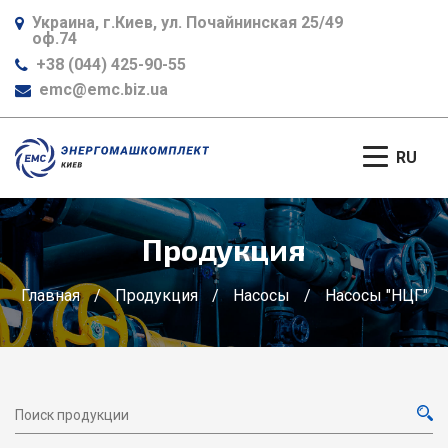
Украина, г.Киев, ул. Почайнинская 25/49
оф.74
+38 (044) 425-90-55
emc@emc.biz.ua
RU
Продукция
Главная
/
Продукция
/
Насосы
/
Насосы "НЦГ"