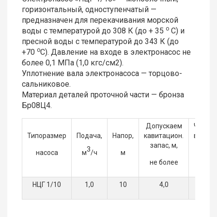
горизонтальный, одноступенчатый —
предназначен для перекачивания морской
о
воды с температурой до 308 К (до + 35
С) и
пресной воды с температурой до 343 К (до
о
+70
С). Давление на входе в электронасос не
более 0,1 МПа (1,0 кгс/см2).
Уплотнение вала электронасоса — торцово-
сальниковое.
Материал деталей проточной части — бронза
Бр08Ц4.
Допускаем
Частот
Типоразмер
Подача,
Напор,
кавитацион.
вращен
запас, м,
3
-1
насоса
м
/ч
м
С
(
не более
мин
НЦГ 1/10
1,0
10
4,0
50 (30