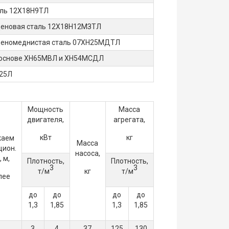
аль 12Х18Н9ТЛ
еновая сталь 12Х18Н12МЗТЛ
еномеднистая сталь 07ХН25МДТЛ
й основе ХН65МВЛ и ХН54МСДЛ
 25Л
Мощность
Масса
двигателя,
агрегата,
кВт
кг
каем
Масса
цион.
насоса,
 м,
Плотность,
Плотность,
3
3
т/м
кг
т/м
лее
до
до
до
до
1,3
1,85
1,3
1,85
3
4
37
125
130