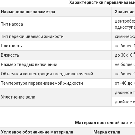
Характеристики перекачиваем
Наименование параметра
Значение
центробеж
Тип насоса
одноступ
Тип перекачиваемой жидкости
химическ
Плотность
не более 
-
Вязкость
до 30х10
Размер твердых включений
не более 
Объемная концентрация твердых включений
не более 
Температура перекачиваемой жидкости
от -40 до 
двойное т
Уплотнение вала
двойное 
Материал проточной части 
Условное обозначение материала
Марка стали