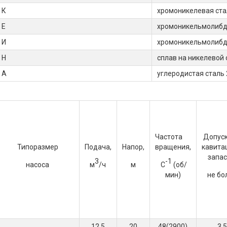
К
хромоникелевая ст
Е
хромоникельмолибд
И
хромоникельмолибд
Н
сплав на никелево
А
углеродистая сталь
Частота
Допус
Типоразмер
Подача,
Напор,
вращения,
кавита
запас,
3
-1
насоса
м
/ч
м
С
(об/
мин)
не бо
12,5
20
48(2900)
3,5