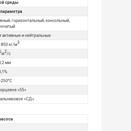
ой среды
 параметра
ный, горизонтальный, консольный,
енчатый
и активные и нейтральные
3
1850 кг/м
6
2
м
/с
0,2 мм
0,1%
+250°С
орцевое «55»
сальниковое «СД»
насоса